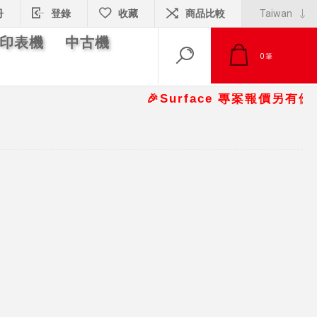
冊
登錄
收藏
商品比較
印表機
中古機
0
筆
🎉Surface 專案報價另有優惠折扣