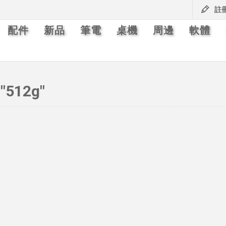
註
配件
新品
筆電
桌機
周邊
軟體
512g"