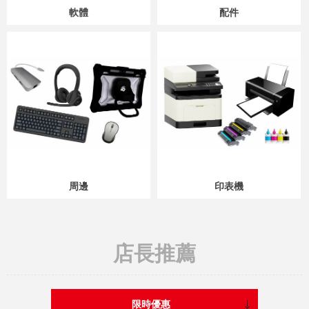
軟體
配件
周邊
印表機
店長推薦