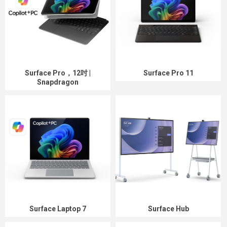
Surface Pro，12吋 |
Surface Pro 11
Snapdragon
Surface Laptop 7
Surface Hub