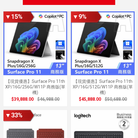
▼15%
▼9%
【現貨優惠】Surface Pro 11th
【現貨優惠】Surface Pro 11th
XP/16G/256G/W11P 商務版(單
XP/16G/512G/W11P 商務版(單
機)
機)
$39,888.00
$46,988.00
$45,888.00
$50,688.00
▼33%