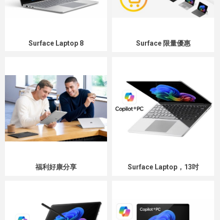
Surface Laptop 8
Surface 限量優惠
福利好康分享
Surface Laptop，13吋