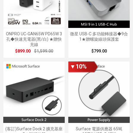
ONPRO UC-GAN65W PD65W 3
微星 USB-C 多功能轉接器◆9合
孔◆快速充電器(黑/白) ★贈快
1★贈螺旋線頭保護套
充線
$899.00
$1,599.00
$799.00
▼10%
(客訂)Surface Dock 2 擴充基座
Surface 電源供應器 65W,