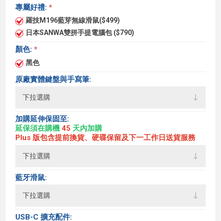
專屬好禮:
*
羅技M196藍芽無線滑鼠($499)
日本SANWA雙拼手提電腦包 ($790)
顏色:
*
黑色
原廠實體鍵盤與手寫筆:
加購延伸保固至:
延保須在購機
45
天內加購
Plus 版包含提前換貨、硬碟保留及下一工作日送貨服務
藍牙滑鼠:
USB-C 擴充配件: