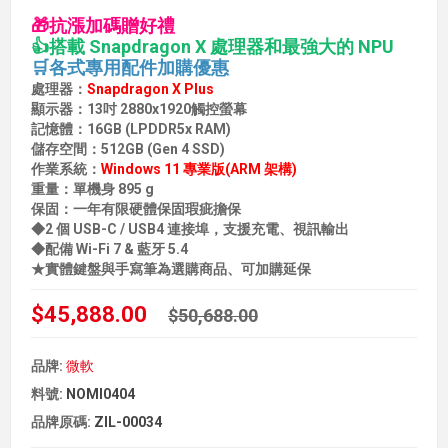
🎁抗漲加碼贈好禮
👍搭載 Snapdragon X 處理器和最強大的 NPU
🛒各式專用配件加購優惠
處理器：
Snapdragon X Plus
顯示器：13吋 2880x1920觸控螢幕
記憶體：16GB (LPDDR5x RAM)
儲存空間：512GB (Gen 4 SSD)
作業系統：
Windows 11 專業版(ARM 架構)
重量：單機身 895 g
保固：一年有限硬體保固瑕疵擔保
◆2 個 USB-C / USB4 連接埠，支援充電、視訊輸出
◆配備 Wi-Fi 7 & 藍牙 5.4
★實體鍵盤與手寫筆為選購商品、可加購延保
$45,888.00
$50,688.00
品牌:
微軟
料號:
NOMI0404
品牌原碼:
ZIL-00034