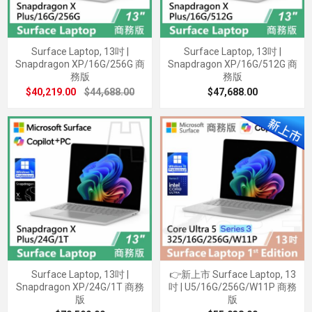
Surface Laptop, 13吋 |
Surface Laptop, 13吋 |
Snapdragon XP/16G/256G 商
Snapdragon XP/16G/512G 商
務版
務版
$40,219.00
$44,688.00
$47,688.00
Surface Laptop, 13吋 |
👉新上市 Surface Laptop, 13
Snapdragon XP/24G/1T 商務
吋 | U5/16G/256G/W11P 商務
版
版