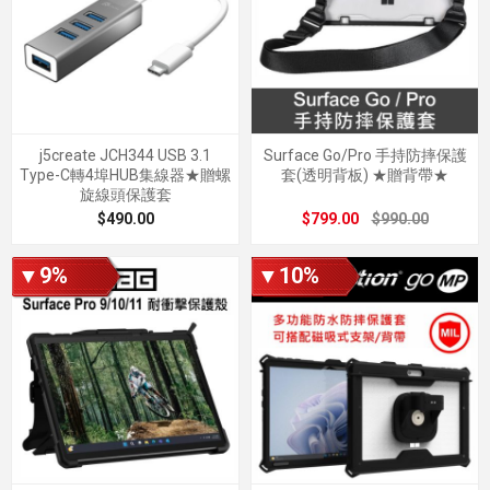
j5create JCH344 USB 3.1
Surface Go/Pro 手持防摔保護
Type-C轉4埠HUB集線器★贈螺
套(透明背板) ★贈背帶★
旋線頭保護套
$490.00
$799.00
$990.00
▼9%
▼10%