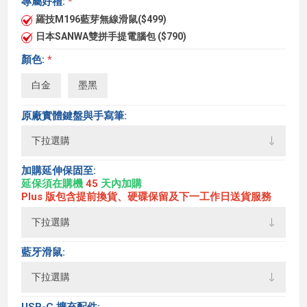
專屬好禮:
*
羅技M196藍芽無線滑鼠($499)
日本SANWA雙拼手提電腦包 ($790)
顏色:
*
白金
墨黑
原廠實體鍵盤與手寫筆:
加購延伸保固至:
延保須在購機
45
天內加購
Plus 版包含提前換貨、硬碟保留及下一工作日送貨服務
藍牙滑鼠:
USB-C 擴充配件: