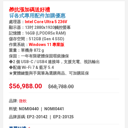
🎁抗漲加碼送好禮
🛒各式專用配件加購優惠
處理器：
Intel Core Ultra 5 236V
顯示器：13吋 2880x1920觸控螢幕
記憶體：16GB (LPDDR5x RAM)
儲存空間：512GB (Gen 4 SSD)
作業系統：
Windows 11 專業版
重量：單機身 872 g
保固：一年有限硬體保固瑕疵擔保
◆2 個 USB-C / USB4 連接埠，支援充電、視訊輸出
◆配備 Wi-Fi 7 & 藍牙 5.4
★實體鍵盤與手寫筆為選購商品、可加購延保
$56,988.00
$68,788.00
品牌:
微軟
料號:
NOMI0440 ｜ NOMI0441
品牌原碼:
EP2-20142 ｜ EP2-20125