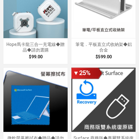
Hope馬卡龍三合一充電線◆贈
筆電．平板直立式收納架◆鋁
品◆請勿選購
合金
$99.00
$599.00
▼25%
微軟螢幕擦拭布◆贈品◆請勿
Surface 商務版◆專屬雙系統復