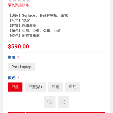
爭取評論頭條
【適用】Surface 、各品牌平板、筆電
【尺寸】13.5"
【材質】超纖皮革
【顏色】亞黑、亞藍、亞褐、亞紅
【特色】附有置筆處
$590.00
型號:
*
Pro / Laptop
顏色:
*
亞黑
亞藍(缺)
亞褐
亞紅