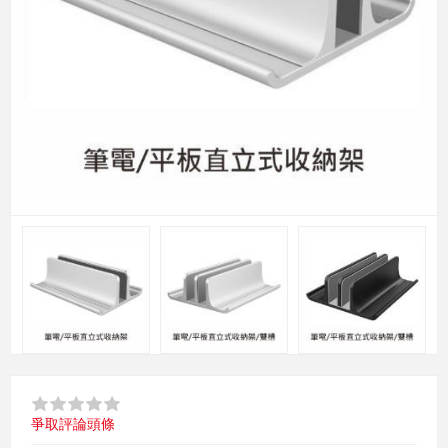
爭取評論頭條