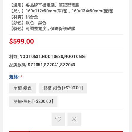
【適用】各品牌平板電腦、筆記型電腦
【尺寸】160x112x50mm(單槽)，160x134x50mm(雙槽)
【材質】鋁合金
【顏色】銀色、黑色
【特色】可調整寬度，側邊保護矽膠
$599.00
料號:
NOOT0631,NOOT0630,NOOT0636
品牌原碼:
SZ2051,SZ2041,SZ2043
規格:
*
單槽-銀色
雙槽-銀色 [+$200.00 ]
雙槽-黑色 [+$200.00 ]