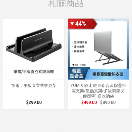
相關商品
▼44%
筆電．平板直立式收納架
YOMIX 優迷 輕量鋁合金摺疊筆
電支架/散熱支架(多段調節 方
便攜帶) 送收納袋
$399.00
$499.00
$890.00