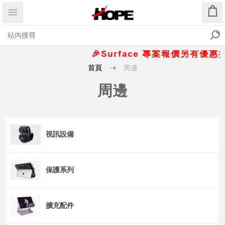
🎉Surface 專案報價另有優惠折扣🎁
首頁
周邊
周邊
視訊設備
保護系列
擴充配件