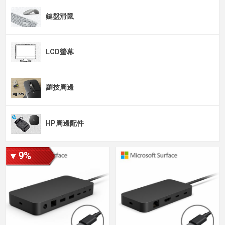
鍵盤滑鼠
LCD螢幕
羅技周邊
HP周邊配件
▼9%