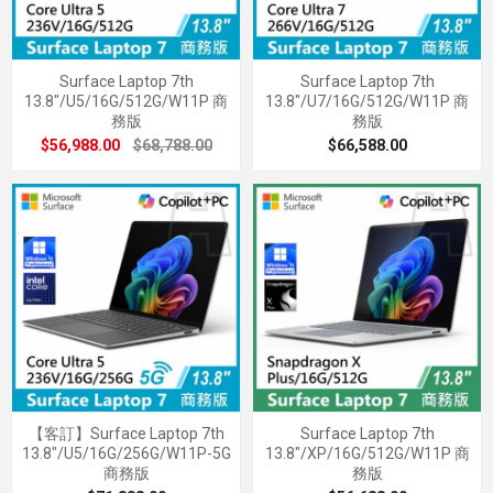
Surface Laptop 7th
Surface Laptop 7th
13.8"/U5/16G/512G/W11P 商
13.8"/U7/16G/512G/W11P 商
務版
務版
$56,988.00
$68,788.00
$66,588.00
【客訂】Surface Laptop 7th
Surface Laptop 7th
13.8"/U5/16G/256G/W11P-5G
13.8"/XP/16G/512G/W11P 商
商務版
務版