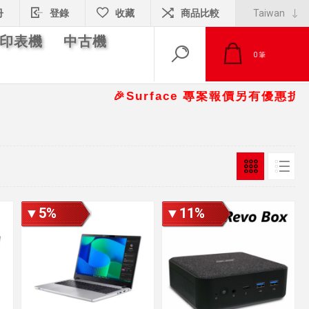
冊
登錄
收藏
商品比較
印表機
中古機
0
筆
🎉Surface 專案報價另有優惠折扣🎁 
▼5%
▼11%