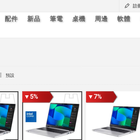
註
配件
新品
筆電
桌機
周邊
軟體
▼5%
▼7%