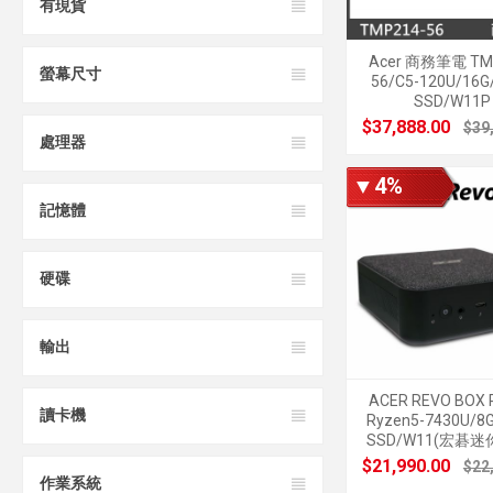
有現貨
Acer 商務筆電 TM
螢幕尺寸
56/C5-120U/16G
SSD/W11P
$37,888.00
$39
處理器
▼4%
記憶體
硬碟
輸出
ACER REVO BOX 
讀卡機
Ryzen5-7430U/8
SSD/W11(宏碁迷
$21,990.00
$22
作業系統