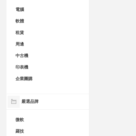
電腦
軟體
租賃
周邊
中古機
印表機
企業團購
嚴選品牌
微軟
羅技