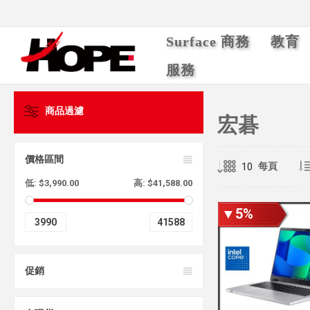
Surface 商務
教育
服務
商品過濾
宏碁
價格區間
每頁
低:
$3,990.00
高:
$41,588.00
▼5%
3990
41588
促銷