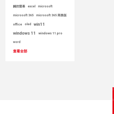
觸控螢幕
excel
microsoft
microsoft 365
microsoft 365 商務版
win11
office
oled
windows 11
windows 11 pro
word
查看全部