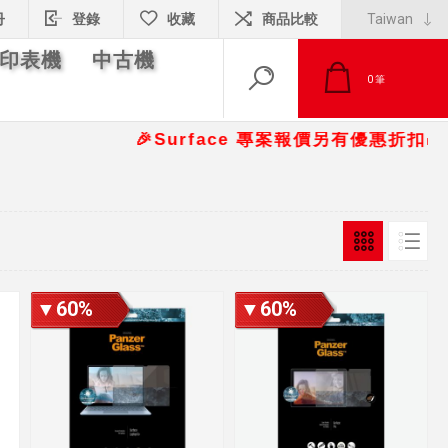
冊
登錄
收藏
商品比較
印表機
中古機
0
筆
🎉Surface 專案報價另有優惠折扣🎁 📞請
▼60%
▼60%