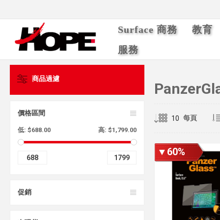
Surface 商務
教育
服務
商品過濾
PanzerGl
價格區間
每頁
低:
$688.00
高:
$1,799.00
▼60%
688
1799
促銷