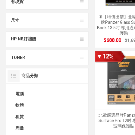
有現貨
🔖【特價出清】北
尺寸
牌Panzer Glass S
Book 13.5吋 專
護貼
HP NB好禮贈
$688.00
$1,6
▼12%
TONER
商品分類
電腦
軟體
北歐嚴選品牌Panzer 
租賃
Surface Pro 12
玻璃保護貼
周邊