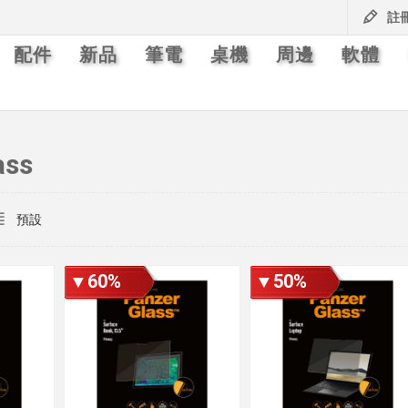
註
配件
新品
筆電
桌機
周邊
軟體
ass
▼60%
▼50%