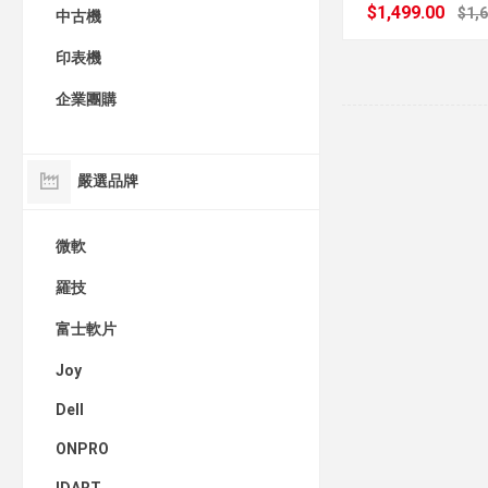
$1,499.00
$1,
中古機
印表機
企業團購
嚴選品牌
微軟
羅技
富士軟片
Joy
Dell
ONPRO