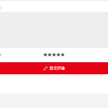
:
:
提交評論