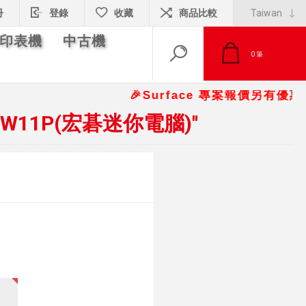
冊
登錄
收藏
商品比較
印表機
中古機
0
筆
🎉Surface 專案報價另有優惠折扣
SSD/W11P(宏碁迷你電腦)