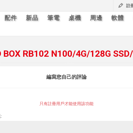
註
配件
新品
筆電
桌機
周邊
軟體
O BOX RB102 N100/4G/128G 
編寫您自己的評論
只有註冊用戶才能使用該功能
: