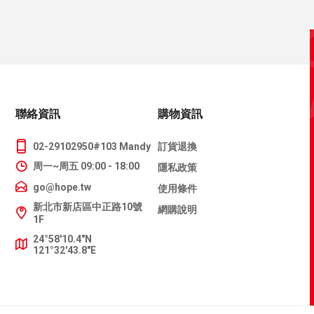
聯絡資訊
購物資訊
02-29102950#103 Mandy
訂貨退換
周一~周五 09:00 - 18:00
隱私政策
go@hope.tw
使用條件
新北市新店區中正路10號
網購說明
1F
24°58'10.4"N
121°32'43.8"E