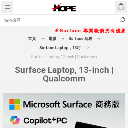
🎉Surface 專案報價另有優惠折扣
首頁
電腦
Surface 商務
Surface Laptop，13吋
Surface Laptop, 13-inch | Qualcomm
Surface Laptop, 13-inch |
Qualcomm