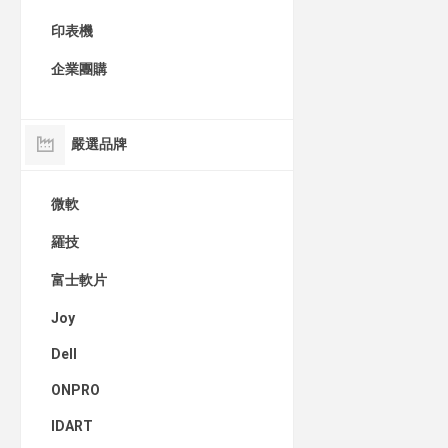
印表機
企業團購
嚴選品牌
微軟
羅技
富士軟片
Joy
Dell
ONPRO
IDART