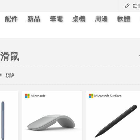
註
配件
新品
筆電
桌機
周邊
軟體
與滑鼠