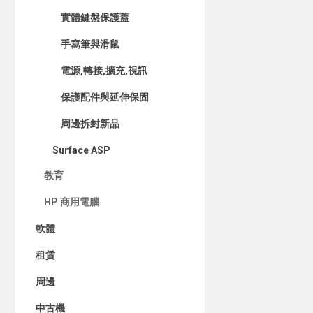
實體鍵盤保護蓋
手寫筆與滑鼠
電源,轉接,擴充,視訊
保護配件與延伸保固
周邊拆封新品
Surface ASP
教育
HP 商用電腦
軟體
租賃
周邊
中古機