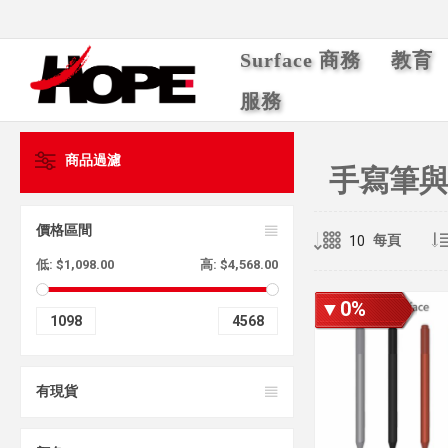
Surface 商務
教育
服務
商品過濾
手寫筆
價格區間
每頁
低:
$1,098.00
高:
$4,568.00
▼0%
1098
4568
有現貨