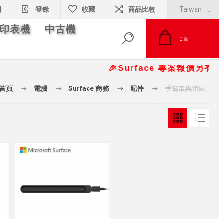
冊
登錄
收藏
商品比較
印表機
中古機
0
筆
🎉Surface 專案報價另有優惠折
首頁
電腦
Surface 商務
配件
手寫筆與滑鼠