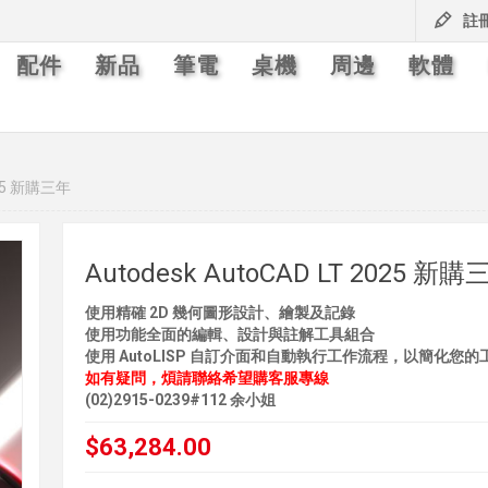
註
配件
新品
筆電
桌機
周邊
軟體
025 新購三年
Autodesk AutoCAD LT 2025 新購
使用精確 2D 幾何圖形設計、繪製及記錄
使用功能全面的編輯、設計與註解工具組合
使用 AutoLISP 自訂介面和自動執行工作流程，以簡化您的
如有疑問，煩請聯絡希望購客服專線
(02)2915-0239#112 余小姐
$63,284.00