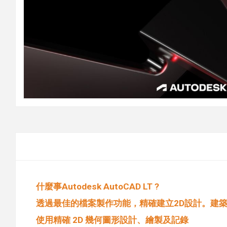
什麼事Autodesk AutoCAD LT ?
透過最佳的檔案製作功能，精確建立2D設計。建築師、
使用精確 2D 幾何圖形設計、繪製及記錄