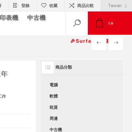
冊
登錄
收藏
商品比較
印表機
中古機
0
筆
🎉Surface 專案報價另有優惠折
PREV
NEXT
商品分類
三年
電腦
軟體
工作
租賃
周邊
中古機