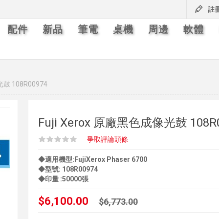
註
配件
新品
筆電
桌機
周邊
軟體
光鼓 108R00974
Fuji Xerox 原廠黑色成像光鼓 108R
爭取評論頭條
◆適用機型:FujiXerox Phaser 6700
◆型號: 108R00974
◆印量 :50000張
$6,100.00
$6,773.00