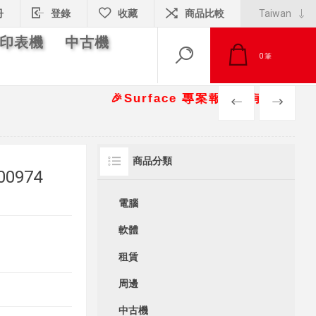
冊
登錄
收藏
商品比較
印表機
中古機
0
筆
🎉Surface 專案報價另有優惠折扣🎁 📞請洽
PREV
NEXT
商品分類
00974
電腦
軟體
租賃
周邊
中古機