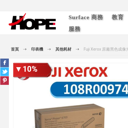
Surface 商務
教育
服務
首頁
印表機
其他耗材
Fuji Xerox 原廠黑色成像
▼10%