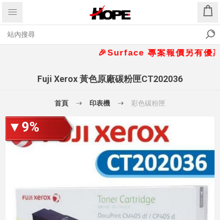
🎉Surface 專案報價另有優惠折扣
Fuji Xerox 黃色原廠碳粉匣CT202036
首頁
印表機
彩色碳粉匣
▼9%