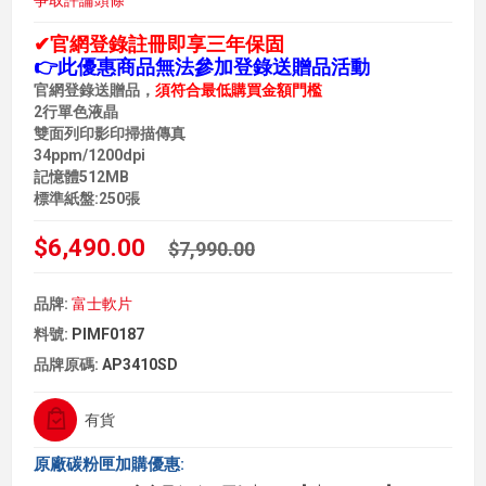
爭取評論頭條
✔官網登錄註冊即享三年保固
👉此優惠商品無法參加登錄送贈品活動
官網登錄送贈品，
須符合最低購買金額門檻
2行單色液晶
雙面列印影印掃描傳真
34ppm/1200dpi
記憶體512MB
標準紙盤:250張
$6,490.00
$7,990.00
品牌:
富士軟片
料號:
PIMF0187
品牌原碼:
AP3410SD
有貨
原廠碳粉匣加購優惠: