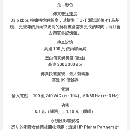
是，彩色
傳真發送速度
33.6 kbps 根據標準解析度，以標準 ITU-T 測試影像 #1 為基
礎。 更複雜的頁面或更高的解析度會需要更長的時間，而且會
占用更多記憶體。
傳真記憶
高達 100 頁 依內容而異
黑白傳真解析度 (最佳)
高達 300 x 300 dpi
傳真快速撥號，最大號碼數
高達 99 個號碼
電源
輸入電壓： 100 至 240 VAC (+/- 10%)、50/60 Hz (+/- 3 Hz)
功耗
0.1 瓦（關閉）；1.10 瓦（睡眠）
永續性影響規格
25% 的消費者使用後回收塑膠；透過 HP Planet Partners 計