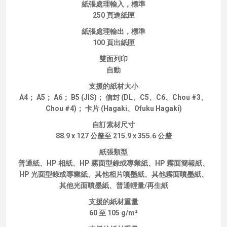
紙張處理輸入，標準
250 頁進紙匣
紙張處理輸出，標準
100 頁出紙匣
雙面列印
自動
支援的紙材大小
A4； A5； A6； B5 (JIS)； 信封 (DL、C5、C6、Chou #3、
Chou #4)； 卡片 (Hagaki、Ofuku Hagaki)
自訂素材尺寸
88.9 x 127 公釐至 215.9 x 355.6 公釐
紙張類型
普通紙、HP 相紙、HP 霧面型錄或專業紙、HP 霧面簡報紙、
HP 光面型錄或專業紙、其他相片噴墨紙、其他霧面噴墨紙、
其他光面噴墨紙、普通輕量/再生紙
支援的紙材重量
60 至 105 g/m²