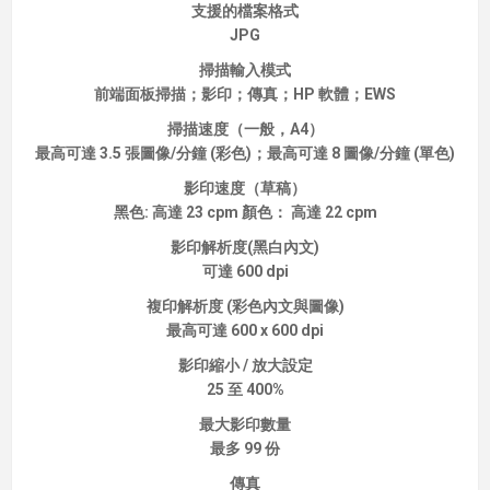
支援的檔案格式
JPG
掃描輸入模式
前端面板掃描；影印；傳真；HP 軟體；EWS
掃描速度（一般，A4）
最高可達 3.5 張圖像/分鐘 (彩色)；最高可達 8 圖像/分鐘 (單色)
影印速度（草稿）
黑色: 高達 23 cpm 顏色： 高達 22 cpm
影印解析度(黑白內文)
可達 600 dpi
複印解析度 (彩色內文與圖像)
最高可達 600 x 600 dpi
影印縮小 / 放大設定
25 至 400%
最大影印數量
最多 99 份
傳真