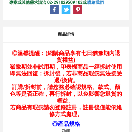
專案或其他需求請洽 02-29102950#103或
聯絡我們
商品詳情
◎溫馨提醒：(網購商品享有七日猶豫期內退
貨權益)
猶豫期並非試用期，印表機商品一經拆封使用
即無法回復；拆封後，若非商品瑕疵無法接受
退/換貨。
訂購/拆封前，請您務必確認規格、款式、顏
色等是否正確，再行拆封，以免影響您退貨的
權益。
若商品有瑕疵請勿登錄註冊，註冊後僅能依維
修方式處理。
◎產品規格
功能