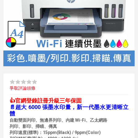
爭取評論頭條
👍官網登錄註冊升級三年保固
📄超大 6000 張墨水印量，新一代墨水更清晰立
體
自動雙面列印、無邊界列印、內建 Wi-Fi、乙太網路
列印、影印、掃瞄、傳真
列印速度(標準)：15ppm(Black) / 9ppm(Color)