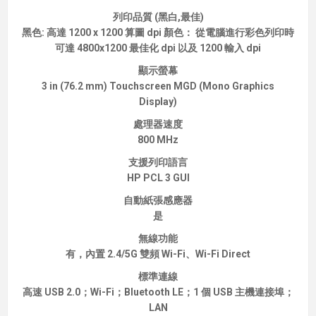
列印品質 (黑白,最佳)
黑色: 高達 1200 x 1200 算圖 dpi 顏色： 從電腦進行彩色列印時
可達 4800x1200 最佳化 dpi 以及 1200 輸入 dpi
顯示螢幕
3 in (76.2 mm) Touchscreen MGD (Mono Graphics
Display)
處理器速度
800 MHz
支援列印語言
HP PCL 3 GUI
自動紙張感應器
是
無線功能
有，內置 2.4/5G 雙頻 Wi-Fi、Wi-Fi Direct
標準連線
高速 USB 2.0；Wi-Fi；Bluetooth LE；1 個 USB 主機連接埠；
LAN