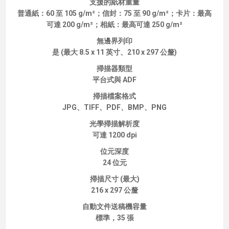
支援的紙材重量
普通紙：60 至 105 g/m²；信封：75 至 90 g/m²；卡片：最高
可達 200 g/m²；相紙：最高可達 250 g/m²
無邊界列印
是 (最大 8.5 x 11 英寸、210 x 297 公釐)
掃描器類型
平台式與 ADF
掃描檔案格式
JPG、TIFF、PDF、BMP、PNG
光學掃描解析度
可達 1200 dpi
位元深度
24 位元
掃描尺寸 (最大)
216 x 297 公釐
自動文件送稿機容量
標準，35 張