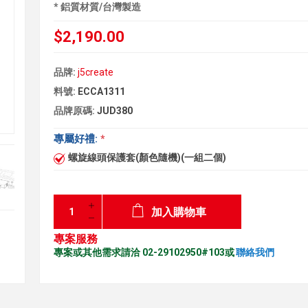
* 鋁質材質/台灣製造
$2,190.00
品牌:
j5create
料號:
ECCA1311
品牌原碼:
JUD380
專屬好禮:
*
螺旋線頭保護套(顏色隨機)(一組二個)
加入購物車
專案服務
專案或其他需求請洽 02-29102950#103或
聯絡我們