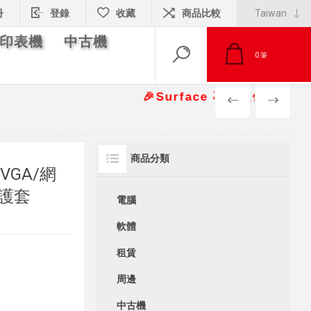
冊
登錄
收藏
商品比較
印表機
中古機
0
筆
🎉Surface 專案報價另有優惠折扣🎁 
PREV
NEXT
商品分類
I/VGA/網
護套
電腦
軟體
租賃
周邊
中古機