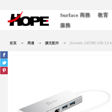
Surface 商務
教育
服務
首頁
周邊
擴充配件
j5create JUD380 US