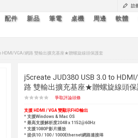
註
配件
新品
筆電
桌機
周邊
軟體
B 3.0 to HDMI/VGA/網路 雙輸出擴充基座★贈螺旋線頭保護套
j5create JUD380 USB 3.0 to HDM
路 雙輸出擴充基座★贈螺旋線頭保
爭取評論頭條
支援 HDMI / VGA 雙顯示FHD輸出
* 支援Windows & Mac OS
* 最高支援解析度2048 x 1152@60Hz
* 支援1080P影片播放
* 提供10 / 100 / 1000Ethernet網路連接埠