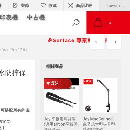
冊
登錄
收藏
商品比較
印表機
中古機
0
筆
🎉Surface 專案報價另有優惠折扣🎁 📞
PREV
NEXT
ce Pro 12 吋
相關商品
能防水防摔保
▼5%
且可搭配所有的磁
Joy 平板用肩背帶
Joy MagConnect
10G)
(適用aXtion平板保
磁吸式大型夾具型
把手
護殼產品)
碳纖維支架