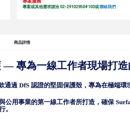
專案服務
專案或其他需求請洽 02-29102950#103或
聯絡我們
商品詳情
護 — 專為一線工作者現場打
”是一款通過
DfS 認證
的堅固保護殼，專為在極端環
與公用事業
的第一線工作者所打造，確保 Surface
行。