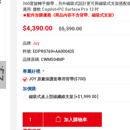
360度旋轉手握帶，另外磁吸式設計更可與磁吸式支架搭配
適用: 微軟 Copilot+PC Surface Pro 12 吋
★配件加購優惠《商品內容不含背帶、磁吸式支架》
$4,390.00
$5,390.00
品牌:
Joy
料號:
EDPR0769+AA000425
品牌原碼:
CWM504MP
專屬好禮:
*
JOY 原廠保護套專用背帶($700)
加價購:
磁吸式桌上型碳纖維支架 [+$1,999.00 ]
加入購物車