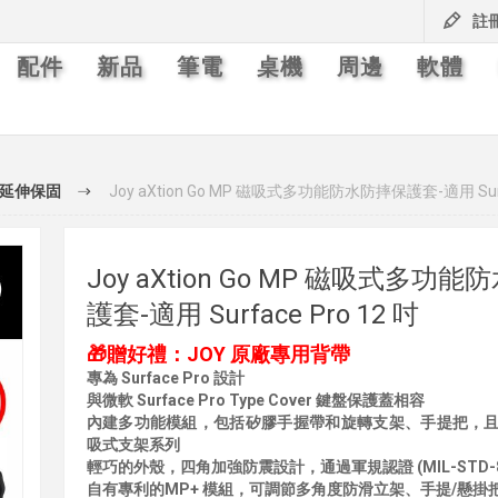
註
配件
新品
筆電
桌機
周邊
軟體
延伸保固
Joy aXtion Go MP 磁吸式多功能防水防摔保護套-適用 Surfa
Joy aXtion Go MP 磁吸式多功
護套-適用 Surface Pro 12 吋
🎁贈好禮：JOY 原廠專用背帶
專為 Surface Pro 設計
與微軟 Surface Pro Type Cover 鍵盤保護蓋相容
內建多功能模組，包括矽膠手握帶和旋轉支架、手提把，
吸式支架系列
輕巧的外殼，四角加強防震設計，通過軍規認證 (MIL-STD-8
自有專利的MP+ 模組，可調節多角度防滑立架、手提/懸掛