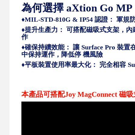
為何選擇 aXtion Go M
♦MIL-STD-810G & IP54 認證：
軍規防
♦提升生產力：
可搭配磁吸式支架，內建 
作
♦確保持續效能：
讓 Surface P
中保持運作，降低停 機風險
♦平板裝置使用率最大化：
完全相容 Su
本產品可搭配Joy MagConnect 