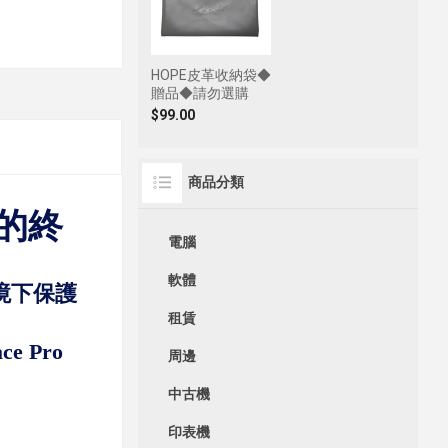
HOPE皮革收納袋◆
贈品◆請勿選購
$99.00
商品分類
造的終
電腦
軟體
境下保護
租賃
 Pro
周邊
中古機
印表機