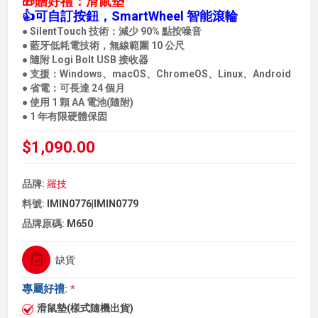
🎁贈好禮：滑鼠墊
👍可自訂按鈕，SmartWheel 智能滾輪
● SilentTouch 技術：減少 90% 點按噪音
● 藍牙低耗電技術，無線範圍 10 公尺
● 隨附 Logi Bolt USB 接收器
● 支援：Windows、macOS、ChromeOS、Linux、Android
● 省電：可長達 24 個月
● 使用 1 顆 AA 電池(隨附)
● 1 年有限硬體保固
$1,090.00
品牌:
羅技
料號:
IMIN0776|IMIN0779
品牌原碼:
M650
缺貨
專屬好禮:
*
滑鼠墊(樣式隨機出貨)