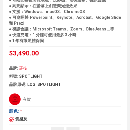
● 可搭配各種簡報環境：投影機、電視螢幕、視訊會議
● 高亮顯示：在螢幕上創造聚光燈效果
● 支援：Windows、macOS、ChromeOS
● 可應用於 Powerpoint、Keynote、Acrobat、Google Slide
和 Prezi
● 視訊會議：Microsoft Teams、Zoom、BlueJeans …等
● 快速充電：1 分鐘可使用最多 3 小時
● 1 年有限硬體保固
$3,490.00
品牌:
羅技
料號:
SPOTLIGHT
品牌原碼:
LOGI SPOTLIGHT
有貨
顏色:
*
質感灰