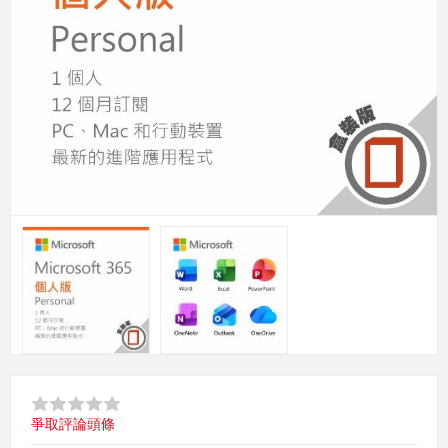
爭取評論頭條