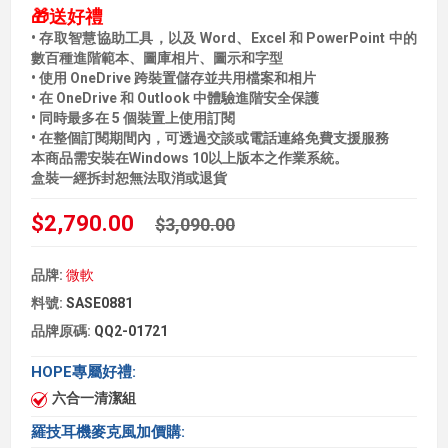
🎁送好禮
• 存取智慧協助工具，以及 Word、Excel 和 PowerPoint 中的
數百種進階範本、圖庫相片、圖示和字型
• 使用 OneDrive 跨裝置儲存並共用檔案和相片
• 在 OneDrive 和 Outlook 中體驗進階安全保護
• 同時最多在 5 個裝置上使用訂閱
• 在整個訂閱期間內，可透過交談或電話連絡免費支援服務
本商品需安裝在Windows 10以上版本之作業系統。
盒裝一經拆封恕無法取消或退貨
$2,790.00
$3,090.00
品牌:
微軟
料號:
SASE0881
品牌原碼:
QQ2-01721
HOPE專屬好禮:
六合一清潔組
羅技耳機麥克風加價購: