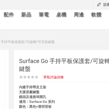
註
配件
新品
筆電
桌機
周邊
軟體
e Go 手持平板保護套/可旋轉/可安裝鍵盤
Surface Go 手持平板保護套/可旋
鍵盤
爭取評論頭條
內建手持帶及立架
支援原廠鍵盤
鏡頭及連接埠開孔
適用：Surface Go 系列
顏色：黑色+透明背板