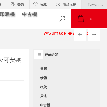
冊
登錄
收藏
商品比較
印表機
中古機
0
筆
🎉Surface 專案報價另有優惠折扣🎁 📞
PREV
NEXT
商品分類
轉/可安裝
電腦
軟體
租賃
周邊
中古機