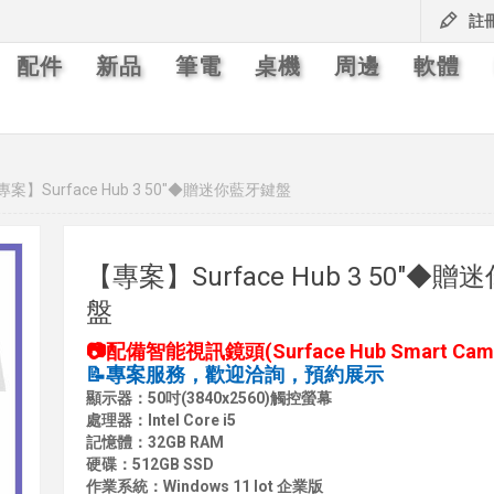
註
配件
新品
筆電
桌機
周邊
軟體
專案】Surface Hub 3 50"◆贈迷你藍牙鍵盤
【專案】Surface Hub 3 50"◆
盤
📷配備智能視訊鏡頭(Surface Hub Smart Came
📝專案服務，歡迎洽詢，預約展示
顯示器：50吋(3840x2560)觸控螢幕
處理器：Intel Core i5
記憶體：32GB RAM
硬碟：512GB SSD
作業系統：Windows 11 Iot 企業版