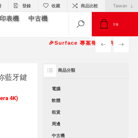
冊
登錄
收藏
商品比較
印表機
中古機
0
筆
🎉Surface 專案報價另有優惠折扣🎁 📞請
PREV
NEXT
商品分類
贈迷你藍牙鍵
電腦
ra 4K)
軟體
租賃
周邊
中古機