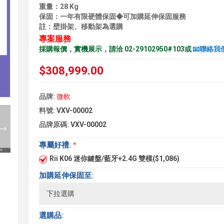
重量：28 Kg
保固：一年有限硬體保固◆可加購延伸保固服務
註：壁掛架、移動架為選購
專案服務
採購報價，實機展示，請洽 02-29102950#103或
📧聯絡我
$308,999.00
品牌:
微軟
料號:
VXV-00002
品牌原碼:
VXV-00002
專屬好禮:
*
Rii K06 迷你鍵盤/藍牙+2.4G 雙模($1,086)
加購延伸保固至:
選購品: