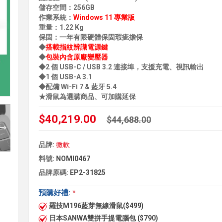
儲存空間：256GB
作業系統：
Windows 11 專業版
重量：1.22 Kg
保固：一年有限硬體保固瑕疵擔保
◆
搭載指紋辨識電源鍵
◆
包裝內含原廠變壓器
◆2 個 USB-C / USB 3.2 連接埠，支援充電、視訊輸出
◆1 個 USB-A 3.1
◆配備 Wi-Fi 7 & 藍牙 5.4
★滑鼠為選購商品、可加購延保
$40,219.00
$44,688.00
品牌:
微軟
料號:
NOMI0467
品牌原碼:
EP2-31825
預購好禮:
*
羅技M196藍芽無線滑鼠($499)
日本SANWA雙拼手提電腦包 ($790)