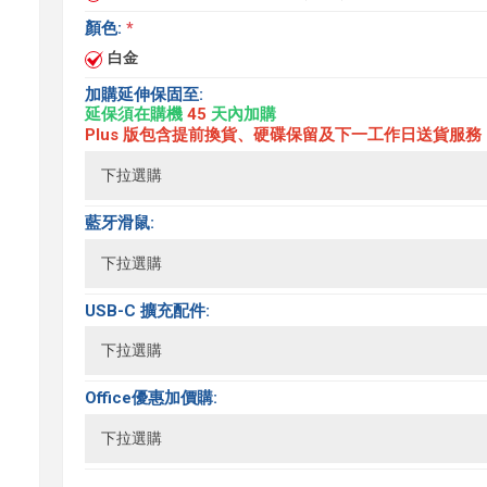
顏色:
*
白金
加購延伸保固至:
延保須在購機
45
天內加購
Plus 版包含提前換貨、硬碟保留及下一工作日送貨服務
藍牙滑鼠:
USB-C 擴充配件:
Office優惠加價購: