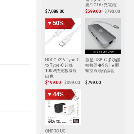
規/2C1A/充電頭)
$7,088.00
$599.00
$790.00
▼50%
HOCO X96 Type-C
微星 USB-C 多功能
to Type-C 超鋒
轉接器◆9合1★贈
100W快充數據線
螺旋線頭保護套
白色
$199.00
$399.00
$799.00
▼44%
ONPRO UC-