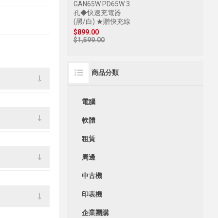
GAN65W PD65W 3
孔◆快速充電器
(黑/白) ★贈快充線
$899.00
$1,599.00
商品分類
電腦
軟體
租賃
周邊
中古機
印表機
企業團購