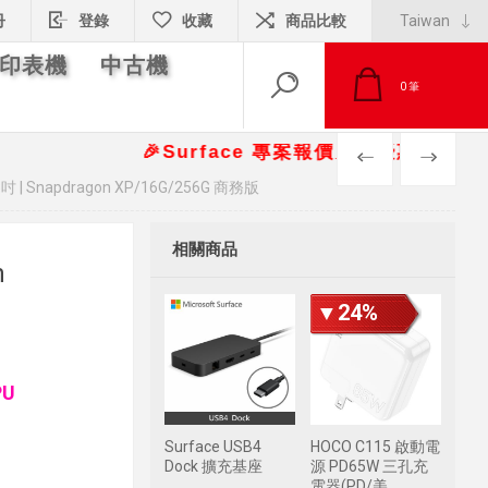
冊
登錄
收藏
商品比較
印表機
中古機
0
筆
🎉Surface 專案報價另有優惠折扣🎁 📞請洽 
PREV
NEXT
13吋 | Snapdragon XP/16G/256G 商務版
相關商品
n
▼24%
PU
Surface USB4
HOCO C115 啟動電
Dock 擴充基座
源 PD65W 三孔充
電器(PD/美