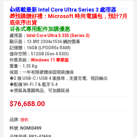
👍搭載最新 Intel Core Ultra Series 3 處理器
🎁預購贈好禮：Microsoft 時尚電腦包，預計7月
底依序出貨
🛒各式專用配件加購優惠
處理器：
Intel Core Ultra 5 335 (Series 3)
顯示器：13.8吋 2304x1536 觸控螢幕
記憶體：16GB (LPDDR5x RAM)
儲存空間：512GB (Gen 4 SSD)
作業系統：
Windows 11 專業版
重量：1.35 Kg
保固：一年有限硬體保固瑕疵擔保
◆2 個 USB-C / USB 4 連接埠，支援充電、視訊輸出
◆配備 Wi-Fi 7 & 藍牙 5.4
★滑鼠為選購商品、可加購延保
$76,688.00
品牌:
微軟
料號:
NOMI0499
品牌原碼:
EP2-47659