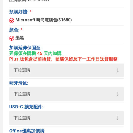
預購好禮:
*
Microsoft 時尚電腦包($1680)
顏色:
*
墨黑
加購延伸保固至:
延保須在購機
45
天內加購
Plus 版包含提前換貨、硬碟保留及下一工作日送貨服務
藍牙滑鼠:
USB-C 擴充配件:
Office優惠加價購: