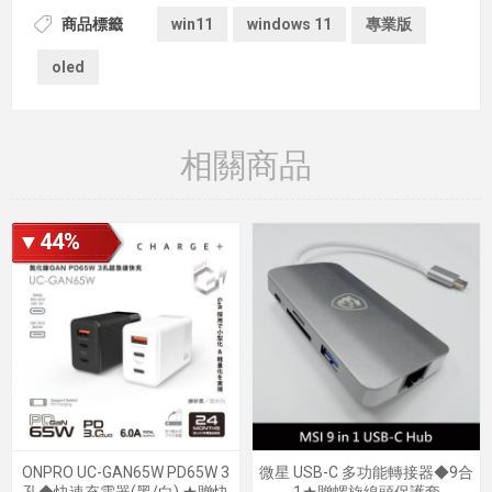
商品標籤
win11
windows 11
專業版
oled
相關商品
▼44%
ONPRO UC-GAN65W PD65W 3
微星 USB-C 多功能轉接器◆9合
孔◆快速充電器(黑/白) ★贈快
1★贈螺旋線頭保護套