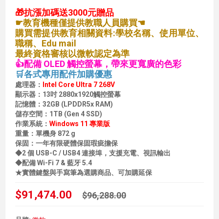
🎁抗漲加碼送3000元贈品
☛教育機種僅提供教職人員購買☚
購買需提供教育相關資料:學校名稱、使用單位、
職稱、Edu mail
最終資格審核以微軟認定為準
👍配備 OLED 觸控螢幕，帶來更寬廣的色彩
🛒各式專用配件加購優惠
處理器：
Intel Core Ultra 7 268V
顯示器：13吋 2880x1920觸控螢幕
記憶體：32GB (LPDDR5x RAM)
儲存空間：1TB (Gen 4 SSD)
作業系統：
Windows 11 專業版
重量：單機身 872 g
保固：一年有限硬體保固瑕疵擔保
◆2 個 USB-C / USB4 連接埠，支援充電、視訊輸出
◆配備 Wi-Fi 7 & 藍牙 5.4
★實體鍵盤與手寫筆為選購商品、可加購延保
$91,474.00
$96,288.00