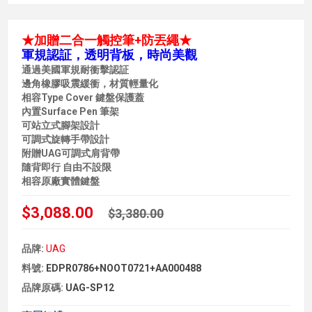
★加贈二合一觸控筆+防丟繩★
軍規認証，透明背板，時尚美觀
通過美國軍規耐衝擊認証
邊角橡膠吸震緩衝，材質輕量化
相容Type Cover 鍵盤保護蓋
內置Surface Pen 筆架
可站立式腳架設計
可調式旋轉手帶設計
附贈UAG可調式肩背帶
隨背即行 自由不設限
相容原廠實體鍵盤
$3,088.00
$3,380.00
品牌:
UAG
料號:
EDPR0786+NOOT0721+AA000488
品牌原碼:
UAG-SP12