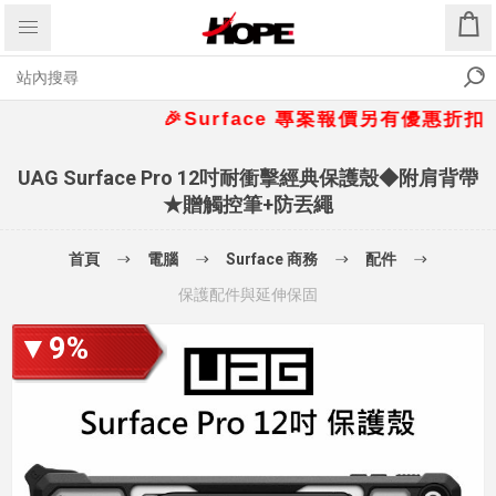
🎉Surface 專案報價另有優惠折扣🎁 📞請洽 
UAG Surface Pro 12吋耐衝擊經典保護殼◆附肩背帶
★贈觸控筆+防丟繩
首頁
電腦
Surface 商務
配件
保護配件與延伸保固
▼9%