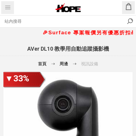
🎉Surface 專案報價另有優惠折扣🎁 📞請洽 
AVer DL10 教學用自動追蹤攝影機
首頁
周邊
視訊設備
▼33%