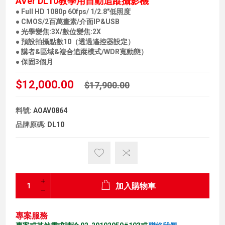
AVer DL10教學用自動追蹤攝影機
● Full HD 1080p 60fps/ 1/2.8"低照度
● CMOS/2百萬畫素/介面IP&USB
● 光學變焦:3X/數位變焦:2X
● 預設拍攝點數10（透過遙控器設定）
● 講者&區域&複合追蹤模式/WDR寬動態）
● 保固3個月
$12,000.00
$17,900.00
料號:
AOAV0864
品牌原碼:
DL10
加入購物車
專案服務