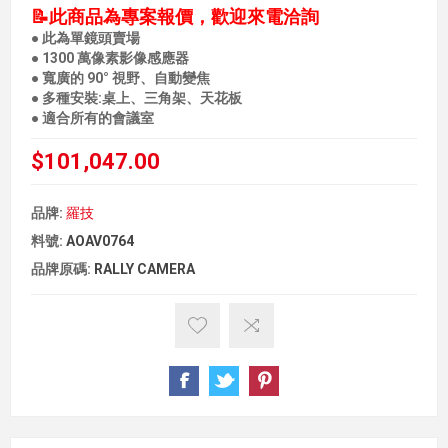
📝此商品為專案報價，歡迎來電洽詢
● 此為單鏡頭賣場
● 1300 萬像素影像感應器
● 寬廣的 90° 視野、自動變焦
● 多種安裝:桌上、三角架、天花板
● 適合所有的會議室
$101,047.00
品牌:
羅技
料號:
AOAV0764
品牌原碼:
RALLY CAMERA