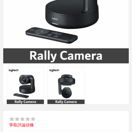
爭取評論頭條