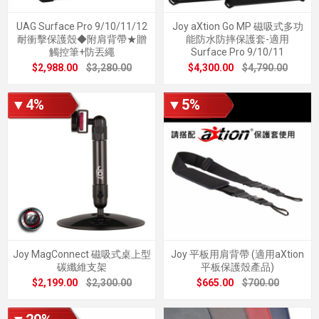
UAG Surface Pro 9/10/11/12
Joy aXtion Go MP 磁吸式多功
耐衝擊保護殼◆附肩背帶★贈
能防水防摔保護套-適用
觸控筆+防丟繩
Surface Pro 9/10/11
$2,988.00
$3,280.00
$4,300.00
$4,790.00
▼4%
▼5%
Joy MagConnect 磁吸式桌上型
Joy 平板用肩背帶 (適用aXtion
碳纖維支架
平板保護殼產品)
$2,199.00
$2,300.00
$665.00
$700.00