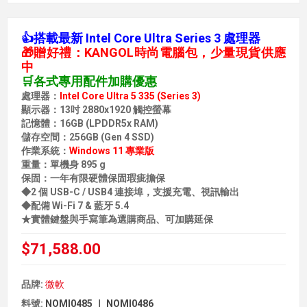
👍搭載最新 Intel Core Ultra Series 3 處理器
🎁贈好禮：KANGOL時尚電腦包，少量現貨供應
中
🛒各式專用配件加購優惠
處理器：
Intel Core Ultra 5 335 (Series 3)
顯示器：13吋 2880x1920 觸控螢幕
記憶體：16GB (LPDDR5x RAM)
儲存空間：256GB (Gen 4 SSD)
作業系統：
Windows 11 專業版
重量：單機身 895 g
保固：一年有限硬體保固瑕疵擔保
◆2 個 USB-C / USB4 連接埠，支援充電、視訊輸出
◆配備 Wi-Fi 7 & 藍牙 5.4
★實體鍵盤與手寫筆為選購商品、可加購延保
$71,588.00
品牌:
微軟
料號:
NOMI0485 ｜ NOMI0486