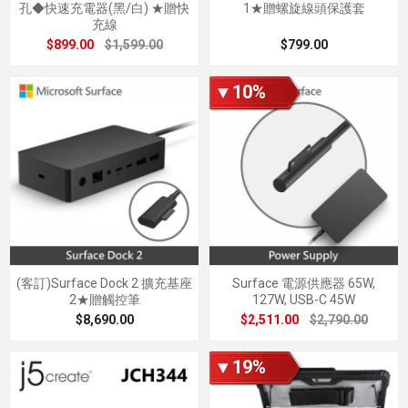
孔◆快速充電器(黑/白) ★贈快
1★贈螺旋線頭保護套
充線
$899.00
$1,599.00
$799.00
▼10%
(客訂)Surface Dock 2 擴充基座
Surface 電源供應器 65W,
2★贈觸控筆
127W, USB-C 45W
$8,690.00
$2,511.00
$2,790.00
▼19%