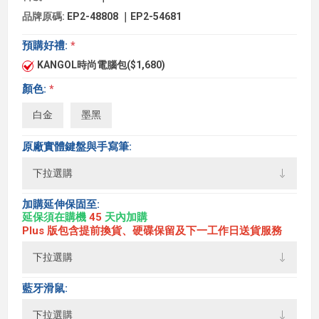
品牌原碼:
EP2-48808 ｜EP2-54681
預購好禮:
*
KANGOL時尚電腦包($1,680)
顏色:
*
白金
墨黑
原廠實體鍵盤與手寫筆:
加購延伸保固至:
延保須在購機
45
天內加購
Plus 版包含提前換貨、硬碟保留及下一工作日送貨服務
藍牙滑鼠: