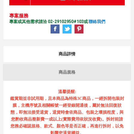
專案服務
專案或其他需求請洽 02-29102950#103或
聯絡我們
商品詳情
商品規格
溫馨提醒:
鑑賞期並非試用期，且本商品為特殊3C商品，一經拆開包裝封
膜，主機序號及相關帳號一經登錄開通後，屬於無法回復狀
態，即無法接受退貨，退貨時會依商品、包裝之壞損程度，與
您酌收商品整新費一成以上(實際費用依狀況收費)。拆封前請
您務必確認規格、款式、顏色等是否正確，再進行拆封，以免
影響您退貨權益。