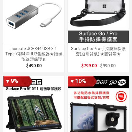
j5create JCH344 USB 3.1
Surface Go/Pro 手持防摔保護
Type-C轉4埠HUB集線器★贈螺
套(透明背板) ★贈背帶★
旋線頭保護套
$490.00
$799.00
$990.00
▼9%
▼10%